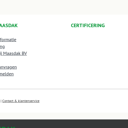
AASDAK
CERTIFICERING
nformatie
ing
ij Maasdak BV
aanvragen
melden
|
Contact & klantenservice