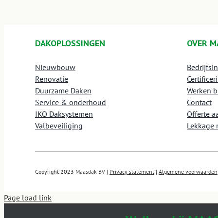
DAKOPLOSSINGEN
OVER M
Nieuwbouw
Bedrijfsi
Renovatie
Certificer
Duurzame Daken
Werken b
Service & onderhoud
Contact
IKO Daksystemen
Offerte 
Valbeveiliging
Lekkage 
Copyright 2023 Maasdak BV |
Privacy statement
|
Algemene voorwaarden
Page load link